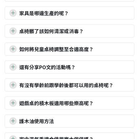
一樣，腳長或身體長度不一，建議依照寶貝的實際使用
好好學習椅背板、坐板、踏板皆可調整，因為每個孩子
成長椅與動物椅的差異如下：
狀況來調整喔！
的體型都有不同，提供照片給您參考。另，好好學習椅
家具是哪邊生產的呢？
尺寸與重量：動物椅較寬較重。
坐板高度43/46/49/52公分，含椅墊約為48/51/54/56公
高度調整：成長椅4段/動物椅5段。
分。承重100KG都沒有問題。
如果您家寶貝年齡較小或個子較小，成長椅最低的
桌椅髒了該如何清潔或消毒？
19cm能讓他在使用時，小腳能平穩地踩在地面，會
可以用濕布擦拭，搭配護木油、稀釋漂白水或次氯酸
比較有安心感。
如何將兒童桌椅調整至合適高度？
水，但是嚴禁使用酒精(會破壞表面水性漆塗層保
如果家長也會使用到椅子陪讀，動物椅加大加寬設
護)。
計，調到最高椅腳椅腳與椅面齊平能當凳子使用，成
兒童的正確坐姿為
多功能輔助腳凳2歲以上可自行使用，2歲以下需有家
傢俱表面如果被水性筆塗鴉都可以用水清除，用水無
還有分享PO文的活動嗎？
人使用起來是比較輕鬆的喔。
坐正坐直：身體不傾斜，屁股坐滿，身體與大腿成
長陪同。
法擦除的再考慮使用木器專用清潔劑，或者我們的護
90-95度，可用靠墊輔助。
有的，Facebook 分享PO文的活動持續進行中唷。購買
好好學習椅讓小學生坐到博士生都能調整使用，建議
木保養液。
確認雙腳能舒服平放於地面：雙腳平踏地面對孩子來
有沒有學齡前跟學齡後都可以用的桌椅呢？
幼兒成長桌椅組或好好學套組即可參加活動，分享PO文
身高為120cm以上，高度調整可參考下圖，並依照孩
說會有穩定感，兩腳也較不會酸。
我們使用的是泰國進口的橡膠木，在中國自家工廠加工
後記得要到粉絲團私訊給我們！
子的實際狀況調整。
一般來說，五歲以下的孩子比較適合幼兒型的家具。
身體離桌子約一個拳頭的距離為佳。雙手擺放在桌上
生產，使用的塗料是台灣生產製造的EPnS環安水性木器
遊戲桌的積木板適用哪些樂高呢？
無論在高度與使用的尺寸上，都會比較符合他們的身
時，手肘可自然彎曲成100-105度，即為良好的桌面
漆 (歡迎參閱：
各項檢驗報告
)
形，會比較容易建立使用的安全感與專屬感。
高度。
樂高和德寶測試過皆適用唷！
學齡前的孩子主要是生活常規的建立、自主學習的習
護木油使用方法
幼兒椅調整步驟如圖示▼
慣，由爸媽引導並自然而然地養成習慣，對於孩子習慣
使用方式:
的建立都是很有幫助的。