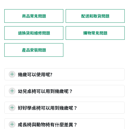
商品常見問題
配送和取貨問題
退換貨和維修問題
購物常見問題
產品安裝問題
幾歲可以使用呢?
一般款桌椅組，建議學齡6歲前（約120公分以下）的
幼兒桌椅可以用到幾歲呢？
兒童使用；加大款桌椅組，建議是國小三年級以前
（約140公分以下）的兒童使用。
一般款幼兒桌椅組，建議學齡前的兒童(6歲/120公分以
椅子基本上乘坐時腳可以著地，可以自行坐穩，就可
好好學桌椅可以用到幾歲呢？
下)，使用加大款幼兒桌椅組，建議國小三年級以前(約
以使用，不過每個寶貝的身形都不一樣，腳長或身體
140公分以下)的兒童使用椅子基本上乘坐時腳可著地，
好好學系列，120公分以上的孩子一直到成人都可以使用
長度不一，建議依照寶貝的實際使用狀況來調整喔！
可以自行坐穩，就可以使用，不過每個寶貝的身形都不
成長椅與動物椅有什麼差異？
唷！