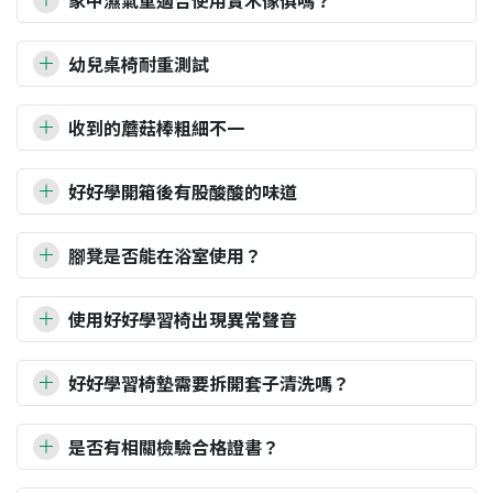
家中濕氣重適合使用實木傢俱嗎？
1.將保養液搖晃均勻後直接噴於實木家具上，再用乾布輕
小學後的桌椅，則是著重收納與使用的空間，因為隨著
輕擦拭即可。
孩子上學的時間越長，需要花在桌子前學習與閱讀的時
我們的傢俱表面皆有上EPnS環安水性木器漆，對水氣有
2.建議至少每月使用一次。
幼兒桌椅耐重測試
間就更長了！從小學、國中、高中…甚至到大學、成人
一定的保護作用，也有防霉抗菌的效果。只要使用過後
注意事項:
的階段，書桌的使用性則更為多元。也是因為這樣，我
能夠保持乾燥，對木材本身都不會有太大的影響。
幼兒成長桌椅組分享送檯燈│
活動辦法
。
我們有針對幼兒成長椅和動物陪讀椅做過耐重測試，分
1.不可吞食，如有誤食請攜帶本品至診所診治。如有碰觸
們才會將產品分為兩種類型。
但是若是家居環境太過潮濕，再好的保護也可能失去效
收到的蘑菇棒粗細不一
建議在幫孩子準備筆類工具時可以選擇水性產品，除
好好學系列套組分享送坐墊│
活動辦法
。
別可達100公斤和120公斤的載重。歡迎參閱檢驗報告(
點
眼睛，請使用清水沖洗15分鐘，並盡速就醫。
用，我們曾經發生過兩起消費者的使用案例，他們居家
了較安全外也能減少後續清潔困擾。
擊前往頁面
)。
2.請將本品放置於兒童不易觸及之陰涼場所，避免陽光直
我們的傢俱都為實木製作，蘑菇棒因為是小型條狀，製
的環境本身就較潮濕，又遇到大雨或是返潮的因素，導
也可以一開始就使用矽膠墊、桌墊類產品，保持桌面
桌子耐重測試的部分，因為桌面主要是小孩玩玩具和寫
好好學開箱後有股酸酸的味道
射。
作時會有公差問題，加上木材熱漲冷縮等問題，會讓蘑
致他們靠牆面的桌腳與椅腳有發霉的現象。後續的處理
整潔，市面上有很多可以選擇，或者於官網購買時即
字用，通常不會乘坐，因此未特別做測試，但依客人的
菇棒粗細有些微不同，導致使用時略緊或略鬆而無法完
方式，我們都是建議他們將產品寄回，重新協助他們將
此味道是橡膠木特有的酸味，是不影響健康的！如果真
可選擇加購桌墊配合使用。
使用回饋，只要桌子在鎖緊穩固的狀況下，桌面皆可承
全密合洞口。
腳凳是否能在浴室使用？
發霉的部分處理乾淨後，再重新噴漆。消費者同時也將
的不喜歡，可以使用濕抹布擦拭，並打開抽屜，窗戶，
如果使用油性筆塗鴉會不太好清除乾淨，這時候可以
載小朋友的重量。
若您覺得太緊插不進去洞口，請私訊我們客服，我們可
桌椅改放置家中較乾燥處即可。
保持環境通風即可。
考慮等到小朋友畫得比較繽紛後，再送回環安幫您免
我們表層的EPnS水性木器漆有一定的保護作用， 很多爸
提供砂紙給您，稍微打磨一下稍微用力轉入即可插入；
您可以根據家中實際的環境和狀況，自行評估是否適用
使用好好學習椅出現異常聲音
費整新喔(自付運費)。
爸媽媽都會將腳凳放在浴室使用。但是在浴室難免會比
若覺得太鬆，可使用紙膠帶在底部纒個1-2圈加厚，就可
我們的木製商品。
較潮濕， 如果使用上碰到水的話， 一定要順手將它擦
以完全密合。
好好學習椅有聲音可能是螺絲沒有鎖緊，
請參考組立影
乾， 這樣才是長久使用之道喔。
好好學習椅墊需要拆開套子清洗嗎？
片
，將椅板鎖緊試試看，如果還有問題請再與我們客服
聯絡
不需要唷！灰色椅墊是純棉材質， 純棉會因清洗略有縮
是否有相關檢驗合格證書？
水的狀況，建議整個不拆開含海棉清洗，比較不會有變
形裝不回去的疑慮。洗完以自然風乾為佳，烘乾機的高