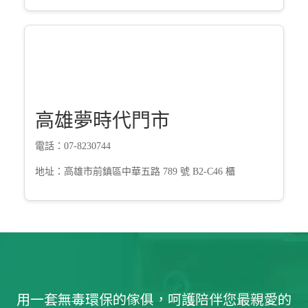
高雄夢時代門市
電話：07-8230744
地址：高雄市前鎮區中華五路 789 號 B2-C46 櫃
用一套無毒環保的傢俱，呵護陪伴您最親愛的