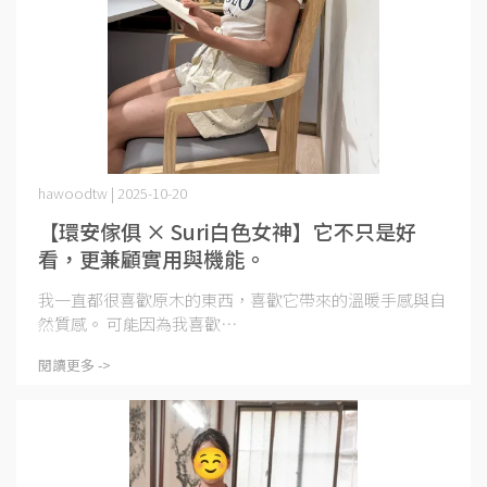
hawoodtw | 2025-10-20
【環安傢俱 × Suri白色女神】它不只是好
看，更兼顧實用與機能。
我一直都很喜歡原木的東西，喜歡它帶來的溫暖手感與自
然質感。 可能因為我喜歡⋯
閱讀更多 ->