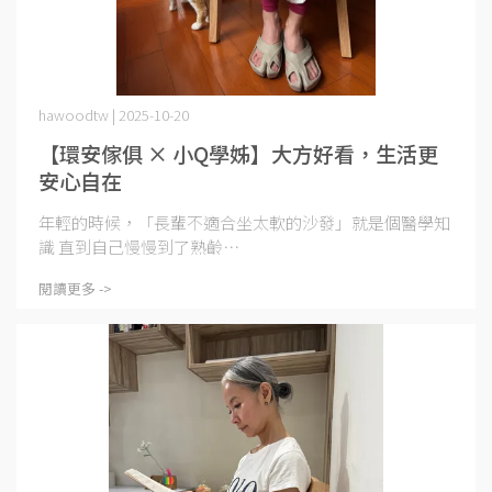
hawoodtw | 2025-10-20
【環安傢俱 × 小Q學姊】大方好看，生活更
安心自在
年輕的時候，「長輩不適合坐太軟的沙發」就是個醫學知
識 直到自己慢慢到了熟齡⋯
閱讀更多 ->