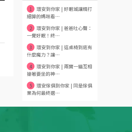
1
環安到你家 | 好眠城讓精打
細算的媽咪看⋯
2
環安到你家 | 爸爸吐心聲：
一覺好眠！終⋯
3
環安到你家 | 這桌椅到底有
什麼魔力？讓⋯
4
環安到你家 | 兩寶一貓互相
搶著要坐的神⋯
5
環安傢俱到你家 | 同是傢俱
業為何最終選⋯