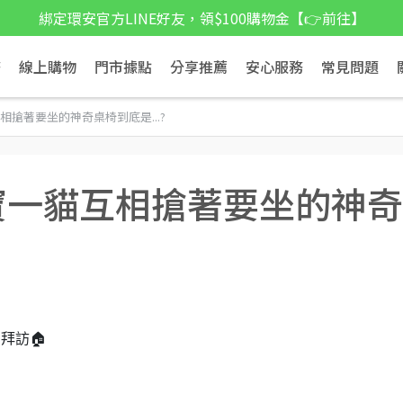
綁定環安官方LINE好友，領$100購物金【👉前往】
務
線上購物
門市據點
分享推薦
安心服務
常見問題
互相搶著要坐的神奇桌椅到底是...?
兩寶一貓互相搶著要坐的神奇
拜訪🏠