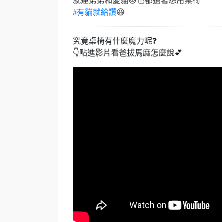
就連弟弟和愛貓🐱也都搶著想用桌椅
#有貓就給讚
😆
究竟桌椅有什麼魔力呢❓
👇點進影片看爸拔馬麻怎麼說💕