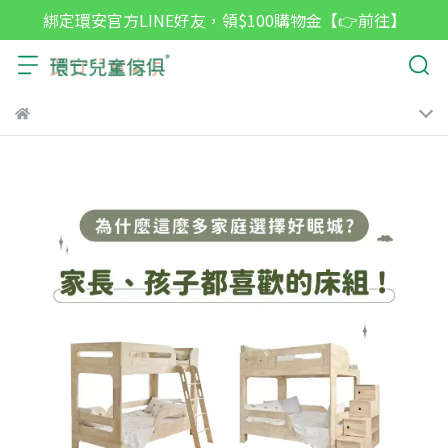
綁定環安官方LINE好友，領$100購物金【👉前往】