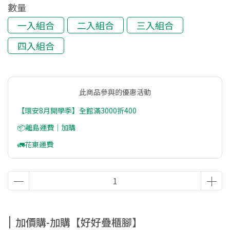
數量
一入組合
二入組合
三入組合
四入組合
此商品參與的優惠活動
【環安8月開學季】全館滿3000折400
📦離島運費│加購
🚛花東運費
👉下單加購👈 木器保養液/LED護眼夾燈優惠價!
加購【好好疊櫃腳】
加價購-加購【好好疊櫃腳】