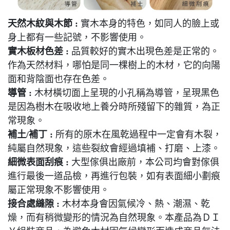
天然木紋與木節 :
實木本身的特色，如同人的臉上或
身上都有一些記號，不影響使用。
實木板材色差 :
品質較好的實木出現色差是正常的。
作為天然材料，哪怕是同一棵樹上的木材，它的向陽
面和背陰面也存在色差。
導管 :
木材橫切面上呈現的小孔稱為導管，呈現黑色
是因為樹木在吸收地上養分時所殘留下的雜質，為正
常現象。
補土/補丁 :
所有的原木在風乾過程中一定會有木裂，
純屬自然現象，這些裂紋會經過填補、打磨、上漆。
細微表面刮痕 :
大型傢俱出廠前，本公司均會對傢俱
進行最後一道品檢，再進行包裝，如有表面細小劃痕
屬正常現象不影響使用。
接合處縫隙 :
木材本身會因氣候冷、熱、潮濕、乾
燥，而有稍微變形的情況為自然現象。本產品為ＤＩ