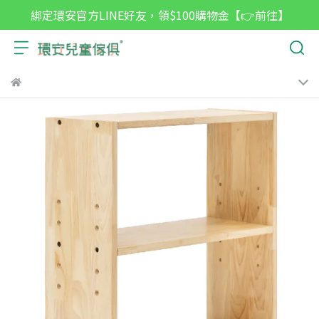
綁定環安官方LINE好友，領$100購物金【👉前往】