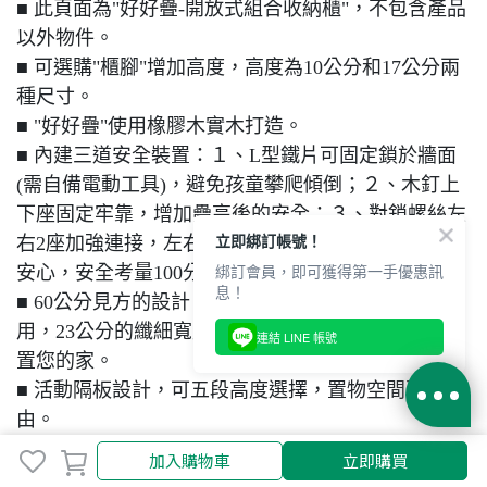
■ 此頁面為"好好疊-開放式組合收納櫃"，不包含產品
以外物件。
■ 可選購"櫃腳"增加高度，高度為10公分和17公分兩
種尺寸。
■ "好好疊"使用橡膠木實木打造。
■ 內建三道安全裝置：１、L型鐵片可固定鎖於牆面
(需自備電動工具)，避免孩童攀爬傾倒；２、木釘上
下座固定牢靠，增加疊高後的安全；３、對鎖螺絲左
右2座加強連接，左右密合讓穩定度加倍；怎麼疊都
安心，安全考量100分！
■ 60公分見方的設計，機動性高，讓您簡單靈活運
用，23公分的纖細寬度，不會佔去太多空間，更好布
置您的家。
■ 活動隔板設計，可五段高度選擇，置物空間更自
由。
■ 可加購實木收納盒，17公分的高度，既使好好疊調
加入購物車
加入購物車
立即購買
到最低內也可置入。