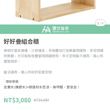
1
/
6
好好疊組合櫃
單個可當桌邊櫃、沙發邊桌；多個疊加打造專屬閱讀角，享受閱讀
的樂趣；也可輕鬆堆疊當隔間牆使用。多元空間展示運用，隨心佈
置整個家。
靈活運用，隨心所欲的家居空間
環安傢俱
全實木(橡膠木)+綠建材水性漆，無甲醛，更安全！
NT$3,080
NT$4,680