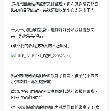
這樣桌面能維持整潔又好整理，再次感謝環安那麼
貼心的各項設計，讓我這個收納小白太佩服了！
一大一小雙抽屜設計，能夠好好分類並且擺放文
具、貼紙等等物品，
(雖然我的收納技巧真的不怎麼樣
)
貼心的環安傢俱側邊還設計了掛勾，孩子的小包包
小提袋們不再無處安放，
軟糖現在出門都會去書桌側邊找她的後揹包來揹，
回來也會放回原位，
從小就訓練軟糖的收納能力就要靠這組書桌了！(女