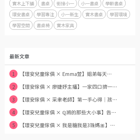
實木上下舖
書桌
銜接小一
小一書桌
學齡書桌
環安書桌
學習專注
小一新生
實木書桌
學習環境
學習空間
書桌椅
實木家具
最新文章
1
【環安兒童傢俱 × Emma萱】姐弟每天⋯
2
【環安傢俱 × 廖婕妤主播】一家四口擠一⋯
3
【環安傢俱 × 采聿老師】第一手心得｜孩⋯
4
【環安兒童傢俱 × ℚ將的那些大小事】告⋯
5
【環安兒童傢俱 × 我是糖我是3珠媽🎀】⋯