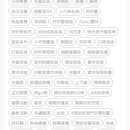
分享推薦
兒童家具
桌椅組
書櫃
腳凳
自主培養
遊戲室DIY
小汽車收納
好好疊
新品推薦
洞洞板
好好整理組
Fun心趣玩
好好學系列
幼兒成長家具
玩花漾
時光食光餐桌椅
居家系列
小手吸塵器
剛剛好
好好學
口碑見證
訂製家具
好好學習椅
抽屜螢幕架
跑跑書包櫃
兒童傢俱
如何挑選家具
環安傢俱
實木傢俱
實木床組
好眠城實木床組
兒童床
實木傢俱保養
兒童節
側邊延伸櫃
好眠城
上下舖
嘖嘖募資
正式開賣
舒go椅
環安傢俱舒GO椅
#幼兒桌椅
優惠活動
募資
剛剛好書桌
剛剛好的空間
最新活動
永續循環
幼兒
#環安傢俱門市週年慶
好好轉
收納書櫃
旋轉書櫃
環安兒童傢俱
收納