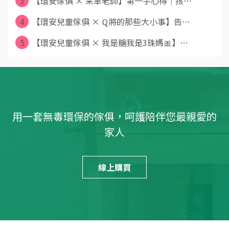
3
【環安傢俱 × 采聿老師】第一手心得｜孩⋯
4
【環安兒童傢俱 × ℚ將的那些大小事】告⋯
5
【環安兒童傢俱 × 我是糖我是3珠媽🎀】⋯
用一套無毒環保的傢俱，呵護陪伴您最親愛的
家人
線上購買