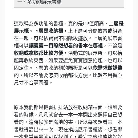
一、多功能展示書櫃
這款稱為多功能的書櫃，真的是CP值頗高，上
層是
展示櫃、下層是收納櫃
，上下層可分開放置或組合
在一起，可以依寶寶不同階段擺放。上層的展示書
櫃可以
讓寶寶一目瞭然想看的書本在哪裡
，不論是
收納或拿取都比較方便
，活動式的展示架，可以抬
起再收納東西，如果要避免寶寶隨意抬起，也可以
固定住。下層的收納櫃的隔板是可以
依需求做調整
的，所以不論要怎麼收納都很方便。比較不用擔心
尺寸不合等問題。
原本我們都是把書排排站放在收納箱裡面，想到要
看的時候，凡凡就會去一本一本翻出來選擇自己想
看的，這時候就是滿地的書。所以每次想看某一本
書就得翻出來一次，現在換成展示書櫃後，想看哪
一本非常容易就可以找到了，看完之後也能夠好好