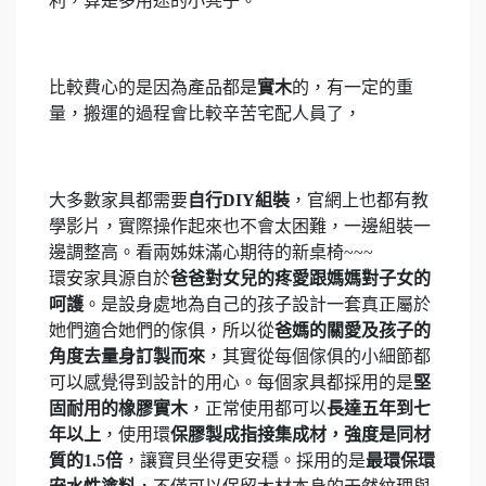
利，算是多用途的小凳子。
比較費心的是因為產品都是
實木
的，有一定的重
量，搬運的過程會比較辛苦宅配人員了，
大多數家具都需要
自行DIY組裝
，官網上也都有教
學影片，實際操作起來也不會太困難，一邊組裝一
邊調整高。看兩姊妹滿心期待的新桌椅~~~
環安家具源自於
爸爸對女兒的疼愛跟媽媽對子女的
呵護
。是設身處地為自己的孩子設計一套真正屬於
她們適合她們的傢俱，所以從
爸媽的關愛及孩子的
角度去量身訂製而來
，其實從每個傢俱的小細節都
可以感覺得到設計的用心。每個家具都採用的是
堅
固耐用的橡膠實木
，正常使用都可以
長達五年到七
年以上
，使用環
保膠製成指接集成材，強度是同材
質的1.5倍
，讓寶貝坐得更安穩。採用的是
最環保環