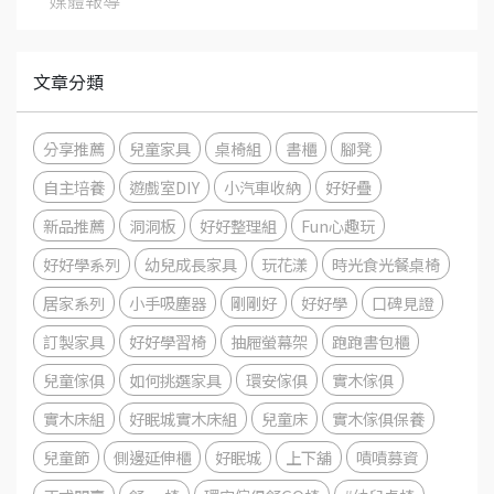
文章分類
分享推薦
兒童家具
桌椅組
書櫃
腳凳
自主培養
遊戲室DIY
小汽車收納
好好疊
新品推薦
洞洞板
好好整理組
Fun心趣玩
好好學系列
幼兒成長家具
玩花漾
時光食光餐桌椅
居家系列
小手吸塵器
剛剛好
好好學
口碑見證
訂製家具
好好學習椅
抽屜螢幕架
跑跑書包櫃
兒童傢俱
如何挑選家具
環安傢俱
實木傢俱
實木床組
好眠城實木床組
兒童床
實木傢俱保養
兒童節
側邊延伸櫃
好眠城
上下舖
嘖嘖募資