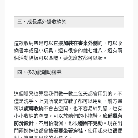
三、成長桌外掛收納架
這款收納架是可以直接
加裝在書桌外側
的，可以收
納書本或是小玩具，還有很多的雜七雜八，還有兩
個活動隔板可以區隔，要怎麼放都可以喔。
四、多功能輔助腳凳
這個腳凳也算是我們數一數二每天都會用到的，不
僅是洗手、上廁所或是穿鞋子都可以用到，前方還
可以
旋轉收納
不會占空間，也不容易絆到腳，也有
小小收納的空間，可以放她們的小拖鞋，
底部還有
防滑設計
，不用怕潮濕，也很
穩固不晃動
。現在出
門兩姊妹也都會搶著要坐著穿鞋，使用起來也很便