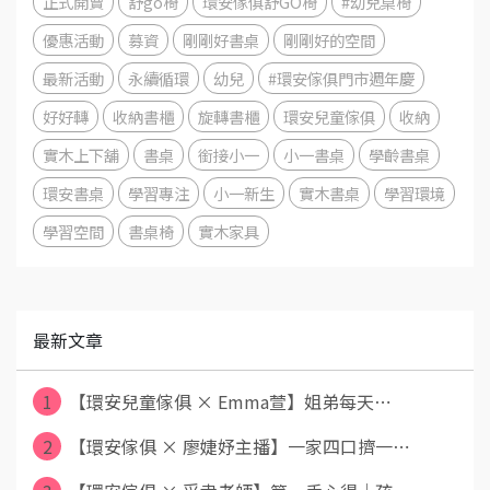
正式開賣
舒go椅
環安傢俱舒GO椅
#幼兒桌椅
優惠活動
募資
剛剛好書桌
剛剛好的空間
最新活動
永續循環
幼兒
#環安傢俱門市週年慶
好好轉
收納書櫃
旋轉書櫃
環安兒童傢俱
收納
實木上下舖
書桌
銜接小一
小一書桌
學齡書桌
環安書桌
學習專注
小一新生
實木書桌
學習環境
學習空間
書桌椅
實木家具
最新文章
1
【環安兒童傢俱 × Emma萱】姐弟每天⋯
2
【環安傢俱 × 廖婕妤主播】一家四口擠一⋯