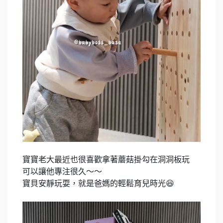
寶寶老大最近也很喜歡拿著蘑菇掛勾在洞洞板玩
可以讓他專注很久～～
寶貝安靜玩耍，就是爸媽的輕鬆育兒時光😆