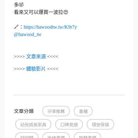
多🤣
看來又可以爆買一波拉😍
🔗：
https://hawoodtw.tw/K9r7y
@hawood_tw
>>>>
文章來源
<<<<
>>>>
體驗影片
<<<<
文章分類
分享推薦
書櫃
幼兒成長家具
口碑見證
環安傢俱
好好轉
收納書櫃
旋轉書櫃