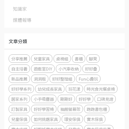
知識家
媒體報導
文章分類
分享推薦
兒童家具
桌椅組
書櫃
腳凳
自主培養
遊戲室DIY
小汽車收納
好好疊
新品推薦
洞洞板
好好整理組
Fun心趣玩
好好學系列
幼兒成長家具
玩花漾
時光食光餐桌椅
居家系列
小手吸塵器
剛剛好
好好學
口碑見證
訂製家具
好好學習椅
抽屜螢幕架
跑跑書包櫃
兒童傢俱
如何挑選家具
環安傢俱
實木傢俱