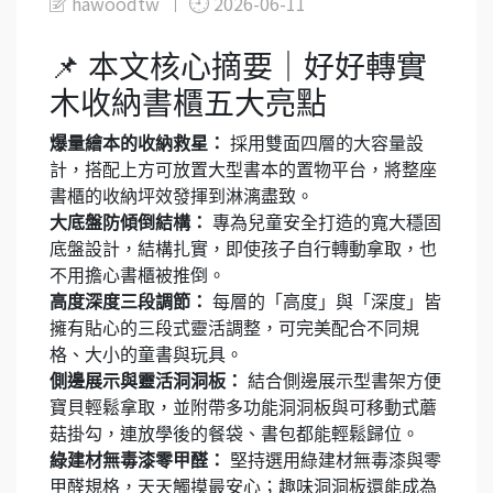
hawoodtw
2026-06-11
📌 本文核心摘要｜好好轉實
木收納書櫃五大亮點
爆量繪本的收納救星：
採用雙面四層的大容量設
計，搭配上方可放置大型書本的置物平台，將整座
書櫃的收納坪效發揮到淋漓盡致。
大底盤防傾倒結構：
專為兒童安全打造的寬大穩固
底盤設計，結構扎實，即使孩子自行轉動拿取，也
不用擔心書櫃被推倒。
高度深度三段調節：
每層的「高度」與「深度」皆
擁有貼心的三段式靈活調整，可完美配合不同規
格、大小的童書與玩具。
側邊展示與靈活洞洞板：
結合側邊展示型書架方便
寶貝輕鬆拿取，並附帶多功能洞洞板與可移動式蘑
菇掛勾，連放學後的餐袋、書包都能輕鬆歸位。
綠建材無毒漆零甲醛：
堅持選用綠建材無毒漆與零
甲醛規格，天天觸摸最安心；趣味洞洞板還能成為