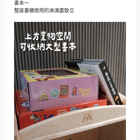
書本～
整座書櫃使用的淋漓盡致👏