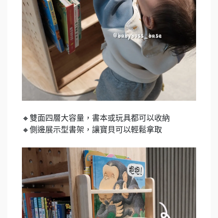
🔸雙面四層大容量，書本或玩具都可以收納
🔸側邊展示型書架，讓寶貝可以輕鬆拿取