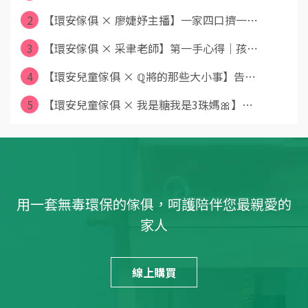
2
【環安傢俱 × 廖婕妤主播】一家四口擠一⋯
3
【環安傢俱 × 采聿老師】第一手心得｜孩⋯
4
【環安兒童傢俱 × ℚ將的那些大小事】告⋯
5
【環安兒童傢俱 × 我是糖我是3珠媽🎀】⋯
用一套無毒環保的傢俱，呵護陪伴您最親愛的
家人
線上購買