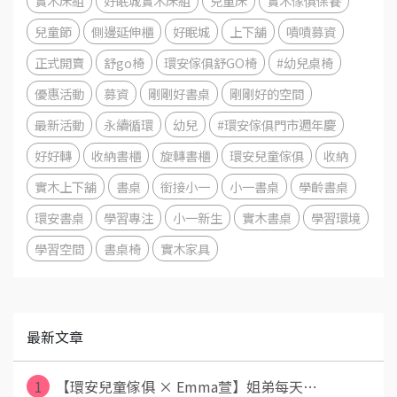
實木床組
好眠城實木床組
兒童床
實木傢俱保養
兒童節
側邊延伸櫃
好眠城
上下舖
嘖嘖募資
正式開賣
舒go椅
環安傢俱舒GO椅
#幼兒桌椅
優惠活動
募資
剛剛好書桌
剛剛好的空間
最新活動
永續循環
幼兒
#環安傢俱門市週年慶
好好轉
收納書櫃
旋轉書櫃
環安兒童傢俱
收納
實木上下舖
書桌
銜接小一
小一書桌
學齡書桌
環安書桌
學習專注
小一新生
實木書桌
學習環境
學習空間
書桌椅
實木家具
最新文章
1
【環安兒童傢俱 × Emma萱】姐弟每天⋯