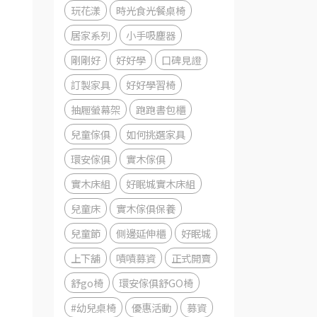
玩花漾
時光食光餐桌椅
居家系列
小手吸塵器
剛剛好
好好學
口碑見證
訂製家具
好好學習椅
抽屜螢幕架
跑跑書包櫃
兒童傢俱
如何挑選家具
環安傢俱
實木傢俱
實木床組
好眠城實木床組
兒童床
實木傢俱保養
兒童節
側邊延伸櫃
好眠城
上下舖
嘖嘖募資
正式開賣
舒go椅
環安傢俱舒GO椅
#幼兒桌椅
優惠活動
募資