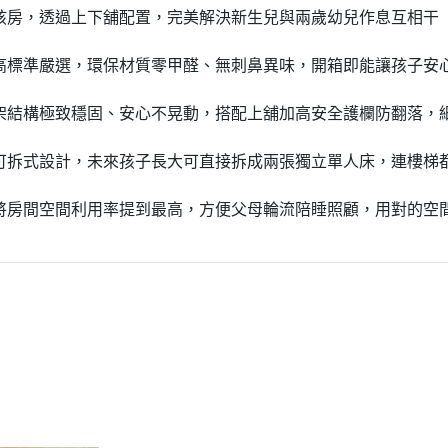
孩房，透過上下舖配置，完美解決新生兒與兩歲幼兒作息互相干
高標準嚴選，環保材質零甲醛、無刺鼻異味，開箱即能讓孩子安
架結構極致穩固、安心不晃動，搭配上舖加高安全護欄防翻落，
可拆式設計，未來孩子長大可直接拆成兩張獨立單人床，連樓梯
將房間空間利用率提到最高，方便父母輪流陪睡照顧，用對的空