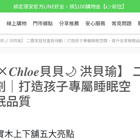
綁定環安官方LINE好友，領$100購物金【👉前往】
務
線上購物
門市據點
分享推薦
安心服務
常見問題
𝒐𝒆貝貝🌙 洪貝瑜】 二寶家庭兒童房規劃｜打造孩子專屬睡眠空間，提升全家睡眠
𝒉𝒍𝒐𝒆貝貝🌙 洪貝瑜】 
劃｜打造孩子專屬睡眠空
眠品質
安實木上下舖五大亮點