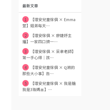
最新文章
1
【環安兒童傢俱 × Emma
萱】姐弟每天⋯
2
【環安傢俱 × 廖婕妤主
播】一家四口擠一⋯
3
【環安傢俱 × 采聿老師】
第一手心得｜孩⋯
4
【環安兒童傢俱 × ℚ將的
那些大小事】告⋯
5
【環安兒童傢俱 × 我是糖
我是3珠媽🎀】⋯