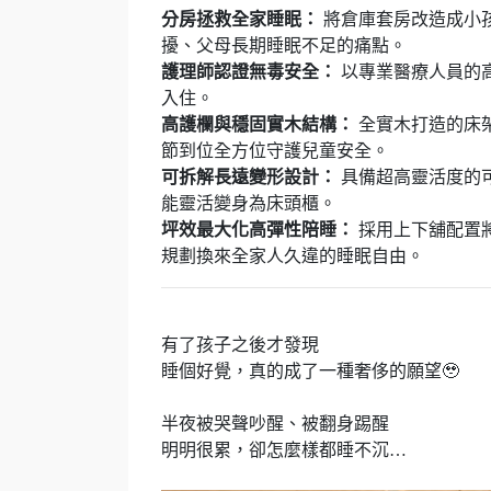
分房拯救全家睡眠：
將倉庫套房改造成小
擾、父母長期睡眠不足的痛點。
護理師認證無毒安全：
以專業醫療人員的
入住。
高護欄與穩固實木結構：
全實木打造的床
節到位全方位守護兒童安全。
可拆解長遠變形設計：
具備超高靈活度的
能靈活變身為床頭櫃。
坪效最大化高彈性陪睡：
採用上下舖配置
規劃換來全家人久違的睡眠自由。
有了孩子之後才發現
睡個好覺，真的成了一種奢侈的願望🥹
半夜被哭聲吵醒、被翻身踢醒
明明很累，卻怎麼樣都睡不沉…