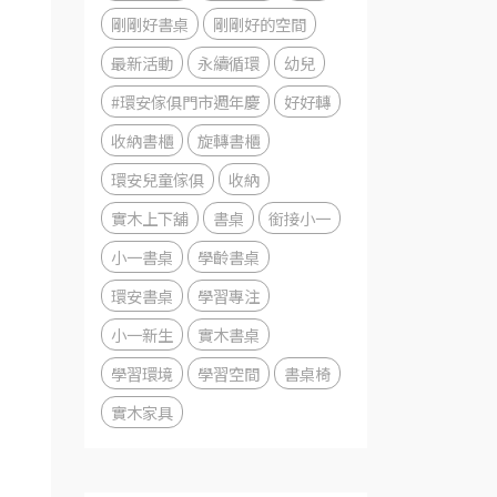
剛剛好書桌
剛剛好的空間
最新活動
永續循環
幼兒
#環安傢俱門市週年慶
好好轉
收納書櫃
旋轉書櫃
環安兒童傢俱
收納
實木上下舖
書桌
銜接小一
小一書桌
學齡書桌
環安書桌
學習專注
小一新生
實木書桌
學習環境
學習空間
書桌椅
實木家具