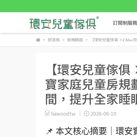
訂閱制服
部落格
爸媽開箱
【環安兒童傢俱 ×𝑪𝒉
【環安兒童傢俱 ×𝑪
寶家庭兒童房規
間，提升全家睡
hawoodtw
2026-06-10
📌 本文核心摘要｜環