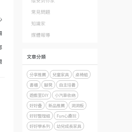
環安到你家
常見問題
心
知識家
細
媒體報導
都
文章分類
間
分享推薦
兒童家具
桌椅組
書櫃
腳凳
自主培養
遊戲室DIY
小汽車收納
好好疊
新品推薦
洞洞板
好好整理組
Fun心趣玩
好好學系列
幼兒成長家具